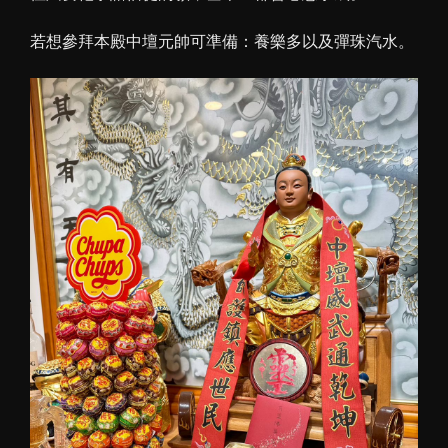
若想參拜本殿中壇元帥可準備：養樂多以及彈珠汽水。