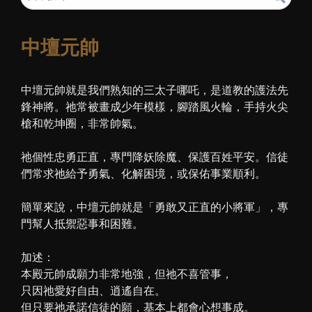
中壇元帥
中壇元帥就是我們熟知的三太子哪吒，是道教的護法先
鋒神將。祂常被畫成少年模樣，腳踏風火輪，手持火尖
槍和乾坤圈，非常帥氣。
祂個性忠勇正直，專門降妖除魔、保護百姓平安。信徒
們常求祂給予勇氣、化解困境，或保佑事業順利。
簡單來說，中壇元帥就是「勇敢又正直的小將軍」，專
門幫人抵禦惡事和困難。
加述：
本殿元帥成願力非常地強，但祂不喜管事，
只因祂愛好自由、逍遙自在。
但只要祂承諾信徒的願，基本上都會心想事成。