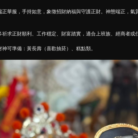
端正華服，手持如意，象徵招財納福與守護正財。神態端正，氣
多祈求正財順利、工作穩定、財富踏實，適合上班族、經商者或
財神可準備：黃長壽（喜歡抽菸）、糕點類。