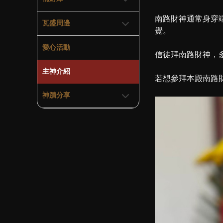
南路財神通常身穿
瓦盛周邊
覺。
愛心活動
信徒拜南路財神，
主神介紹
若想參拜本殿南路
神蹟分享