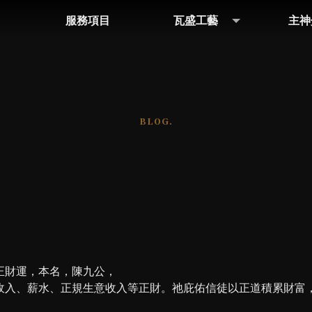
服務項目
瓦盛工藝
主神
SERVICE
ARTWORK
GO
正財運，本名，陳九公，
收入、薪水、正規生意收入等正財。祂庇佑信徒以正道積累財富