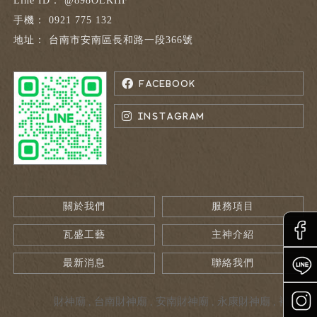
@898OLKHF
0921 775 132
台南市安南區長和路一段366號
關於我們
服務項目
瓦盛工藝
主神介紹
最新消息
聯絡我們
財神廟
台南財神廟
安南財神廟
永康財神廟
補財庫